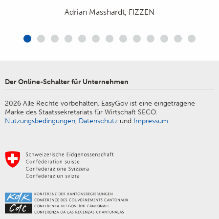
AG
Léonard Schlaepfer, expedismart.ch
Mario und Claudio Bergen, Lori's
Adrian Masshardt, FIZZEN
Florian Despond, Florian Despond Sàrl
Arbela Statovci, massgekocht. AG
Maurice Bridel, Restaurant Bay
Moritz Güttinger, Zuriga AG
Hansmartin Amrein, Gelateria di Berna
Der Online-Schalter für Unternehmen
2026 Alle Rechte vorbehalten. EasyGov ist eine eingetragene
Marke des Staatssekretariats für Wirtschaft SECO.
Nutzungsbedingungen
,
Datenschutz
und
Impressum